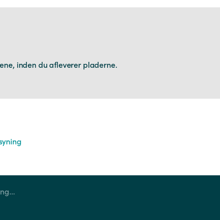
ne, inden du afleverer pladerne.
syning
Nye regler for indlevering af tagplader og asbestaffald