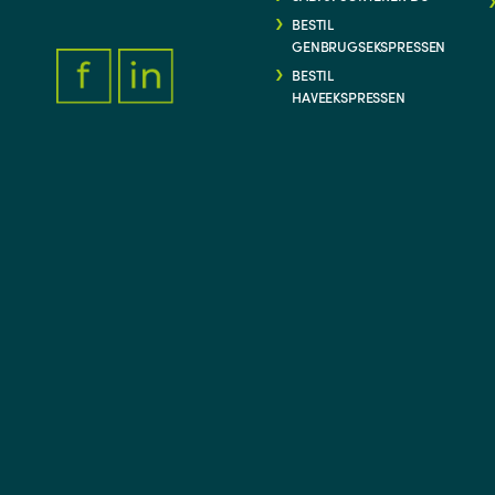
BESTIL
GENBRUGSEKSPRESSEN
BESTIL
HAVEEKSPRESSEN
FACEBOOK.COM/THYFORSYNING
HTTPS://WWW.LINKEDIN.COM/COMPANY/THY-FORSYNIN