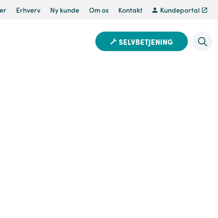
er
Erhverv
Ny kunde
Om os
Kontakt
Kundeportal
SELVBETJENING