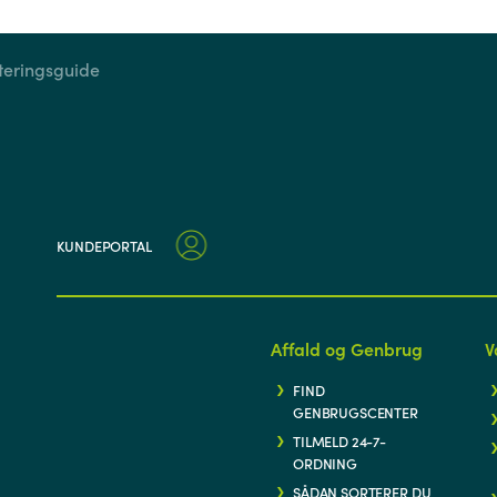
teringsguide
KUNDEPORTAL
Affald og Genbrug
V
FIND
GENBRUGSCENTER
TILMELD 24-7-
ORDNING
SÅDAN SORTERER DU