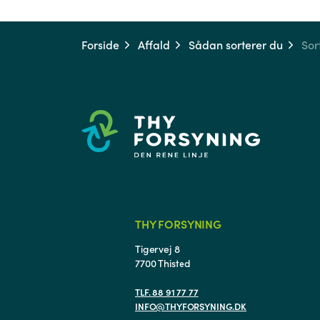
Forside
Affald
Sådan sorterer du
Sor
THY FORSYNING
Tigervej 8
7700 Thisted
TLF. 88 91 77 77
INFO@THYFORSYNING.DK