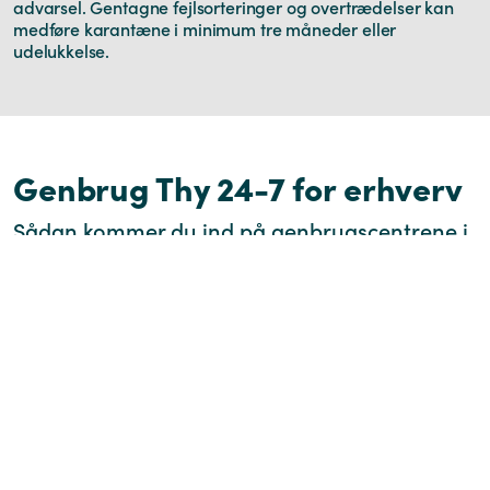
advarsel. Gentagne fejlsorteringer og overtrædelser kan
medføre karantæne i minimum tre måneder eller
udelukkelse.
Genbrug Thy 24-7 for erhverv
Sådan kommer du ind på genbrugscentrene i
Thisted, Hurup og Hanstholm uden for
bemandet åbningstid:
1. Din bil er automatisk tilmeldt
Når du kører på gule plader eller