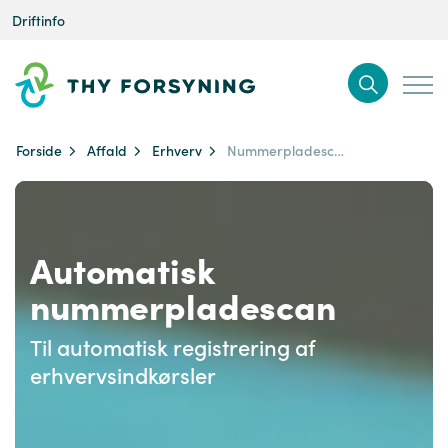
Driftinfo
Forside
Affald
Erhverv
Nummerpladescan for erhverv
Automatisk
nummerpladescan
Til automatisk registrering af
erhvervsindkørsler