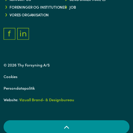
FORENINGER OG INSTITUTIONER
JOB
VORES ORGANISATION
FACEBOOK.COM/THYFORSYNING
HTTPS://WWW.LINKEDIN.COM/COMPANY/THY-FORSYNING/
© 2026 Thy Forsyning A/S
Cookies
Persondatapolitik
Website:
Vizuall Brand- & Designbureau