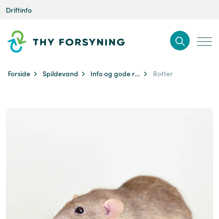
Driftinfo
Forside
Spildevand
Info og gode råd
Rotter