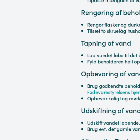
tilpasse mængden af van
Rengøring af behol
Rengør flasker og dun
Tilsæt to skruelåg hushol
Tapning af vand
Lad vandet løbe til det b
Fyld beholderen helt op
Opbevaring af van
Brug godkendte beholder
Fødevarestyrelsens hj
Opbevar køligt og mørkt,
Udskiftning af van
Udskift vandet løbende, 
Brug evt. det gamle vand