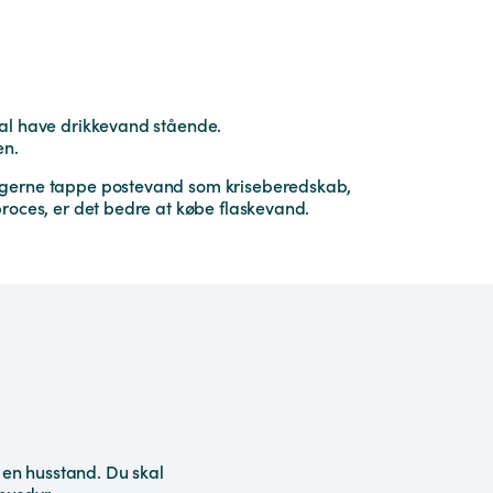
skal have drikkevand stående.
en.
du gerne tappe postevand som kriseberedskab,
proces, er det bedre at købe flaskevand.
i en husstand. Du skal