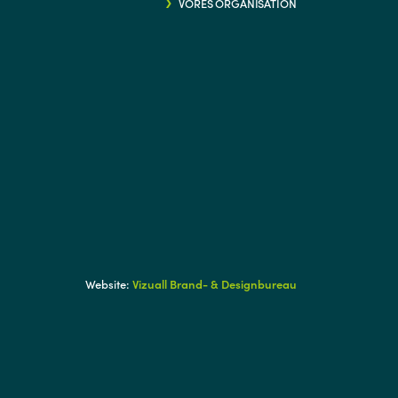
VORES ORGANISATION
G/
Website:
Vizuall Brand- & Designbureau