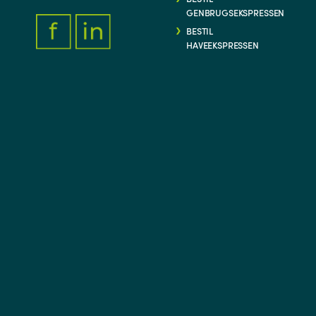
GENBRUGSEKSPRESSEN
BESTIL
HAVEEKSPRESSEN
FACEBOOK.COM/THYFORSYNING
HTTPS://WWW.LINKEDIN.COM/COMPANY/THY-FORSYNIN