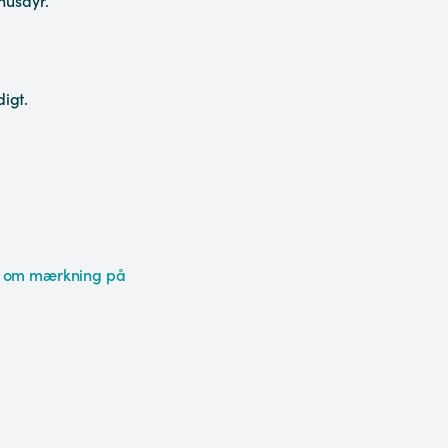
husdyr.
digt.
 om mærkning på