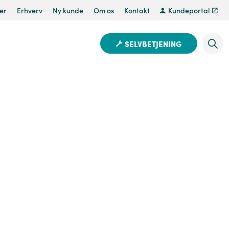
er
Erhverv
Ny kunde
Om os
Kontakt
Kundeportal
SELVBETJENING