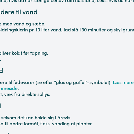
d, hvis du har særlige behov i din husstand, f.eks. hvis du har 
dere til vand
ke med vand og sæbe.
dningsklorin pr. 10 liter vand, lad stå i 30 minutter og skyl grun
liver koldt før tapning.
.
d
e til fødevarer (se efter "glas og gaffel"-symbolet).
Læs mere
emmeside
.
 væk fra direkte sollys.
d
selvom det kan holde sig i årevis.
 til andre formål, f.eks. vanding af planter.