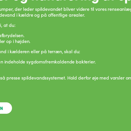
per, der leder spildevandet bliver videre til vores renseanlæ
ldevand i kældre og på offentlige arealer.
, at du:
afbrydelsen.
er op i højden.
nd i kælderen eller på terræn, skal du:
an indeholde sygdomsfremkaldende bakterier.
 presse spildevandssystemet. Hold derfor øje med varsler om kr
EN