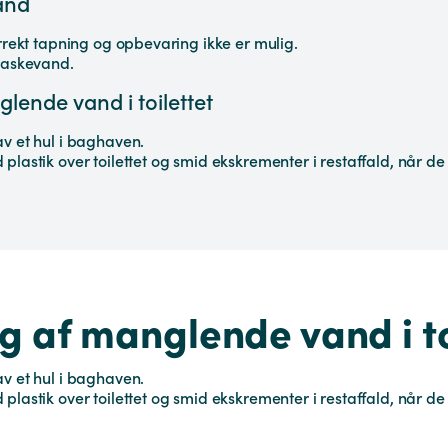
and
rrekt tapning og opbevaring ikke er mulig.
laskevand.
lende vand i toilettet
v et hul i baghaven.
lastik over toilettet og smid ekskrementer i restaffald, når de
 af manglende vand i to
v et hul i baghaven.
lastik over toilettet og smid ekskrementer i restaffald, når de