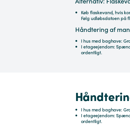
Alternativ: Flaskev
Køb flaskevand, hvis ko
Følg udløbsdatoen på f
Håndtering af mang
I hus med baghave: Gra
I etageejendom: Spænd p
ordentligt.
Håndtering
I hus med baghave: Gra
I etageejendom: Spænd p
ordentligt.