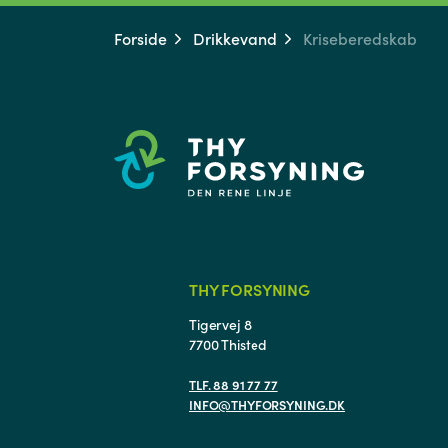
Forside
Drikkevand
Kriseberedskab
THY FORSYNING
Tigervej 8
7700 Thisted
TLF. 88 91 77 77
INFO@THYFORSYNING.DK