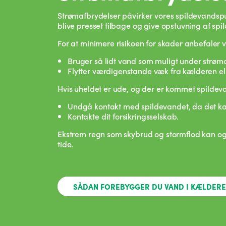
Strømafbrydelser påvirker vores spildevandspum
blive presset tilbage og give opstuvning af spi
For at minimere risikoen for skader anbefaler vi
Bruger så lidt vand som muligt under strøm
Flytter værdigenstande væk fra kælderen ell
Hvis uheldet er ude, og der er kommet spildeva
Undgå kontakt med spildevandet, da det k
Kontakte dit forsikringsselskab.
Ekstrem regn som skybrud og stormflod kan også
tide.
SÅDAN FOREBYGGER DU VAND I KÆLDER