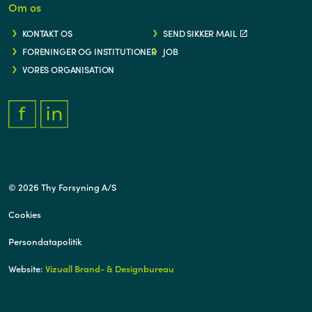
Om os
KONTAKT OS
SEND SIKKER MAIL
FORENINGER OG INSTITUTIONER
JOB
VORES ORGANISATION
FACEBOOK.COM/THYFORSYNING
HTTPS://WWW.LINKEDIN.COM/COMPANY/THY-FORSYNING/
© 2026 Thy Forsyning A/S
Cookies
Persondatapolitik
Website:
Vizuall Brand- & Designbureau