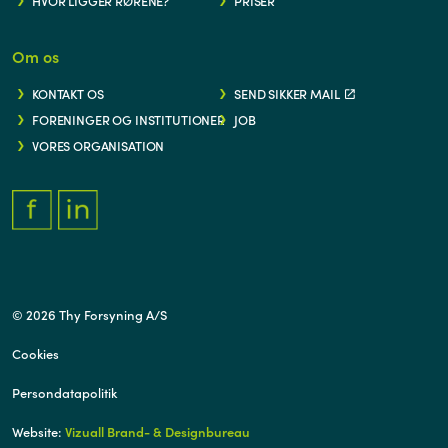
HVOR LIGGER RØRENE?
PRISER
Om os
KONTAKT OS
SEND SIKKER MAIL
FORENINGER OG INSTITUTIONER
JOB
VORES ORGANISATION
FACEBOOK.COM/THYFORSYNING
HTTPS://WWW.LINKEDIN.COM/COMPANY/THY-FORSYNING/
© 2026 Thy Forsyning A/S
Cookies
Persondatapolitik
Website:
Vizuall Brand- & Designbureau