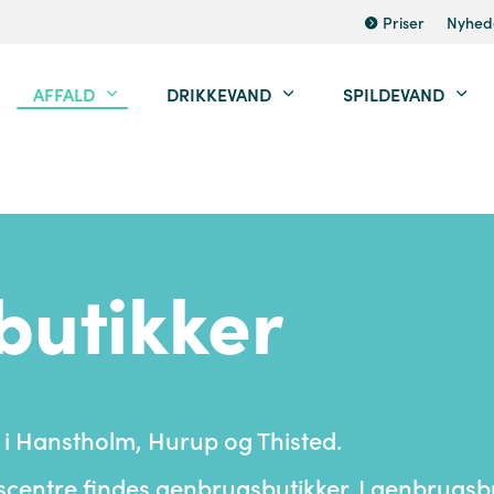
Priser
Nyhed
AFFALD
DRIKKEVAND
SPILDEVAND
utikker
 i Hanstholm, Hurup og Thisted.
ntre findes genbrugsbutikker. I genbrugsbuti