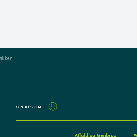
ikker
KUNDEPORTAL
Affald og Genbrug
V