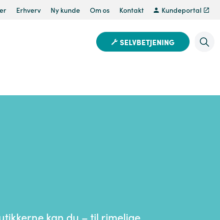
er
Erhverv
Ny kunde
Om os
Kontakt
Kundeportal
SELVBETJENING
kkerne kan du – til rimelige