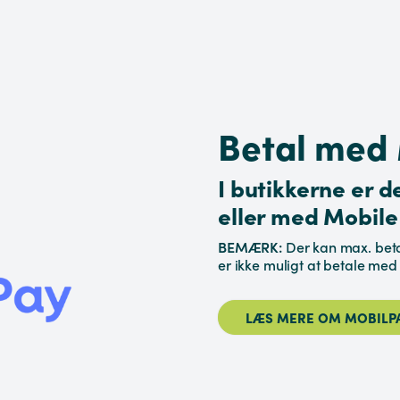
Betal med
I butikkerne er d
eller med Mobile
BEMÆRK:
Der kan max. beta
er ikke muligt at betale med
LÆS MERE OM MOBILP