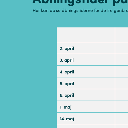
Her kan du se åbningstiderne for de tre genbr
2. april
3. april
4. april
5. april
6. april
1. maj
14. maj