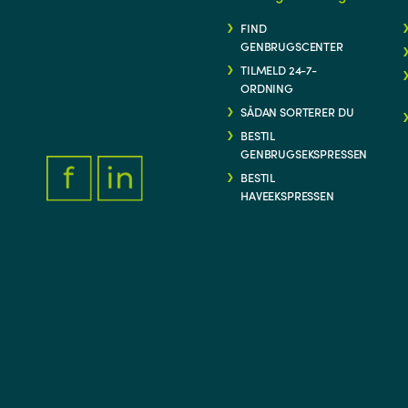
FIND
GENBRUGSCENTER
TILMELD 24-7-
ORDNING
SÅDAN SORTERER DU
BESTIL
GENBRUGSEKSPRESSEN
BESTIL
HAVEEKSPRESSEN
FACEBOOK.COM/THYFORSYNING
HTTPS://WWW.LINKEDIN.COM/COMPANY/THY-FORSYNIN