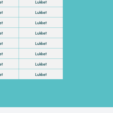
et
Lukket
et
Lukket
et
Lukket
et
Lukket
et
Lukket
et
Lukket
et
Lukket
et
Lukket