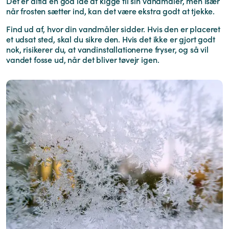
Det er altid en god ide at kigge til sin vandmåler, men især
når frosten sætter ind, kan det være ekstra godt at tjekke.
Find ud af, hvor din vandmåler sidder. Hvis den er placeret
et udsat sted, skal du sikre den. Hvis det ikke er gjort godt
nok, risikerer du, at vandinstallationerne fryser, og så vil
vandet fosse ud, når det bliver tøvejr igen.