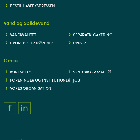
BESTIL HAVEEKSPRESSEN
Vand og Spildevand
VANDKVALITET
SEPARATKLOAKERING
HVOR LIGGER RØRENE?
PRISER
Om os
KONTAKT OS
SEND SIKKER MAIL
FORENINGER OG INSTITUTIONER
JOB
VORES ORGANISATION
FACEBOOK.COM/THYFORSYNING
HTTPS://WWW.LINKEDIN.COM/COMPANY/THY-FORSYNING/