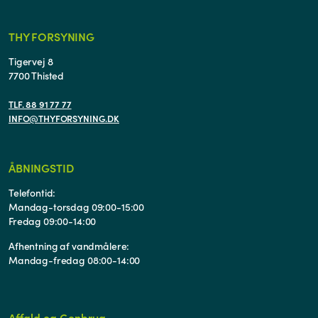
THY FORSYNING
Tigervej 8
7700 Thisted
TLF. 88 91 77 77
INFO@THYFORSYNING.DK
ÅBNINGSTID
Telefontid:
Mandag-torsdag 09:00-15:00
Fredag 09:00-14:00
Afhentning af vandmålere:
Mandag-fredag 08:00-14:00
Affald og Genbrug