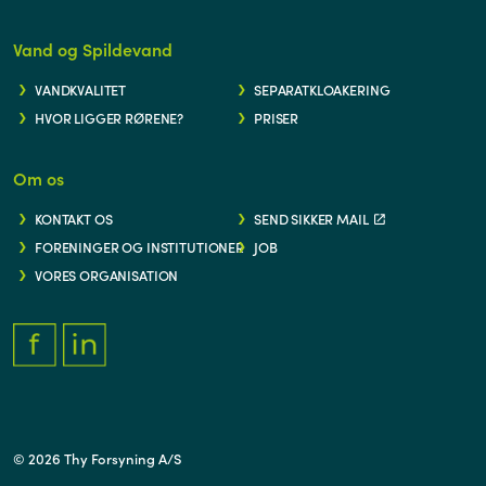
Vand og Spildevand
VANDKVALITET
SEPARATKLOAKERING
HVOR LIGGER RØRENE?
PRISER
Om os
KONTAKT OS
SEND SIKKER MAIL
FORENINGER OG INSTITUTIONER
JOB
VORES ORGANISATION
FACEBOOK.COM/THYFORSYNING
HTTPS://WWW.LINKEDIN.COM/COMPANY/THY-FORSYNING/
© 2026 Thy Forsyning A/S