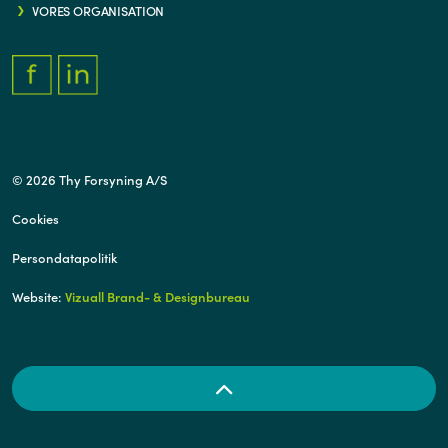
VORES ORGANISATION
FACEBOOK.COM/THYFORSYNING
HTTPS://WWW.LINKEDIN.COM/COMPANY/THY-FORSYNING/
© 2026 Thy Forsyning A/S
Cookies
Persondatapolitik
Website:
Vizuall Brand- & Designbureau