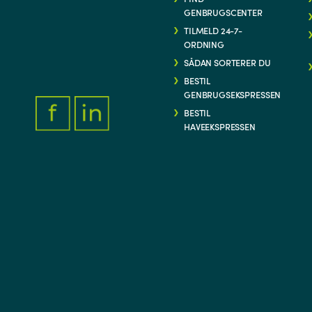
GENBRUGSCENTER
TILMELD 24-7-
ORDNING
SÅDAN SORTERER DU
BESTIL
GENBRUGSEKSPRESSEN
BESTIL
HAVEEKSPRESSEN
FACEBOOK.COM/THYFORSYNING
HTTPS://WWW.LINKEDIN.COM/COMPANY/THY-FORSYNIN