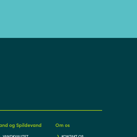
and og Spildevand
Om os
VANDKVALITET
KONTAKT OS