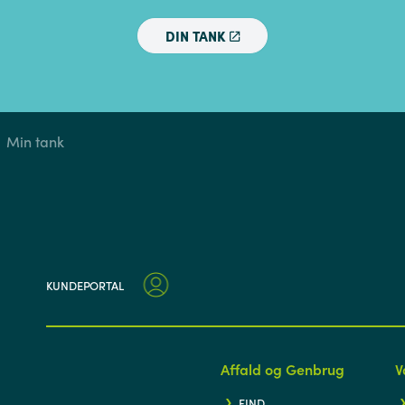
DIN TANK
Min tank
KUNDEPORTAL
Affald og Genbrug
V
FIND