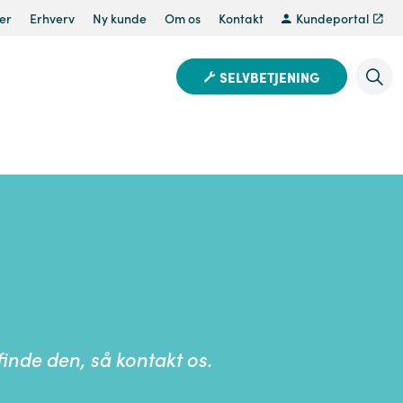
er
Erhverv
Ny kunde
Om os
Kontakt
Kundeportal
SELVBETJENING
 finde den, så
kontakt
os.