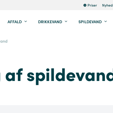
Priser
Nyhed
AFFALD
DRIKKEVAND
SPILDEVAND
evand
g af spildevan