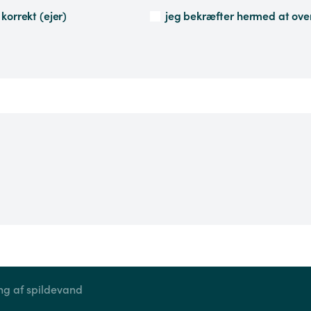
orrekt (ejer)
jeg bekræfter hermed at ove
ing af spildevand