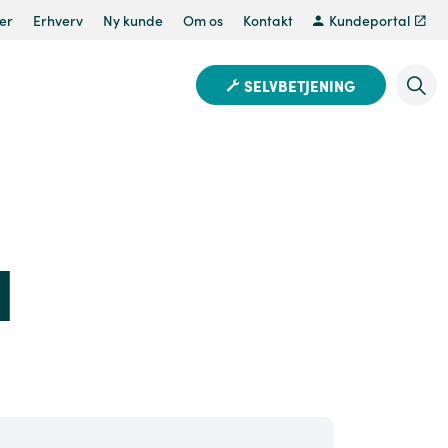
er
Erhverv
Ny kunde
Om os
Kontakt
Kundeportal
SELVBETJENING
d