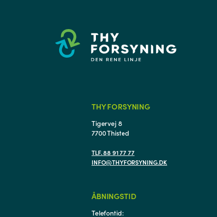
THY FORSYNING
Tigervej 8
7700 Thisted
TLF. 88 91 77 77
INFO@THYFORSYNING.DK
ÅBNINGSTID
Telefontid: