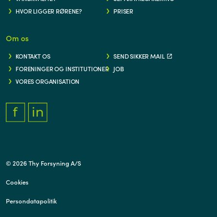
HVOR LIGGER RØRENE?
PRISER
Om os
KONTAKT OS
SEND SIKKER MAIL
FORENINGER OG INSTITUTIONER
JOB
VORES ORGANISATION
FACEBOOK.COM/THYFORSYNING
HTTPS://WWW.LINKEDIN.COM/COMPANY/THY-FORSYNING/
© 2026 Thy Forsyning A/S
Cookies
Persondatapolitik