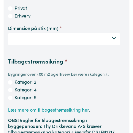
Privat
Erhverv
Dimension på stik (mm)
*
Tilbagestrømssikring
*
Bygninger over 400 m2 og erhverv bør være i kategori 4.
Kategori 2
Kategori 4
Kategori 5
Læs mere om tilbagestrømssikring her
.
OBS!
Regler for tilbagestrømssikring i
byggeperioden: Thy Drikkevand A/S kræver
tilbagestrømssikring kategori 4 jævnfør DS/EN1717.