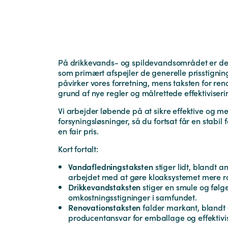
På drikkevands- og spildevandsområdet er de
som primært afspejler de generelle prisstigni
påvirker vores forretning, mens taksten for re
grund af nye regler og målrettede effektiviseri
Vi arbejder løbende på at sikre effektive og 
forsyningsløsninger, så du fortsat får en stabil fo
en fair pris.
Kort fortalt:
Vandafledningstaksten
stiger lidt, blandt a
arbejdet med at gøre kloaksystemet mere ro
Drikkevandstaksten
stiger en smule og følg
omkostningsstigninger i samfundet.
Renovationstaksten
falder markant, blandt
producentansvar for emballage og effektivise