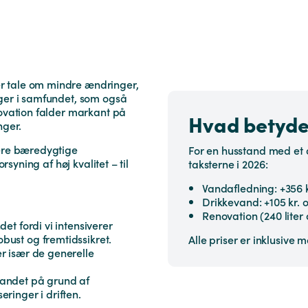
r tale om mindre ændringer,
nger i samfundet, som også
novation falder markant på
Hvad betyder
nger.
mere bæredygtige
For en husstand med et 
rsyning af høj kvalitet – til
taksterne i 2026:
Vandafledning: +356 k
Drikkevand: +105 kr. 
Renovation (240 liter
ndet fordi vi intensiverer
bust og fremtidssikret.
Alle priser er inklusive 
er især de generelle
 andet på grund af
ringer i driften.