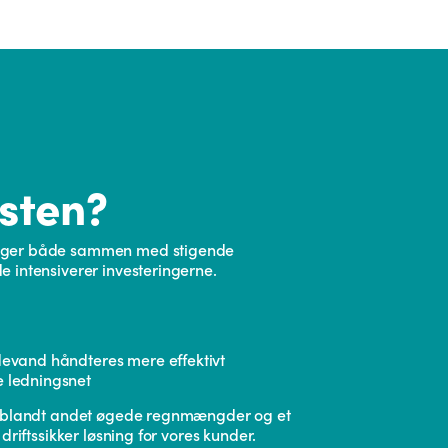
sten?
ænger både sammen med stigende
 intensiverer investeringerne.
devand håndteres mere effektivt
e ledningsnet
or blandt andet øgede regnmængder og et
riftssikker løsning for vores kunder.