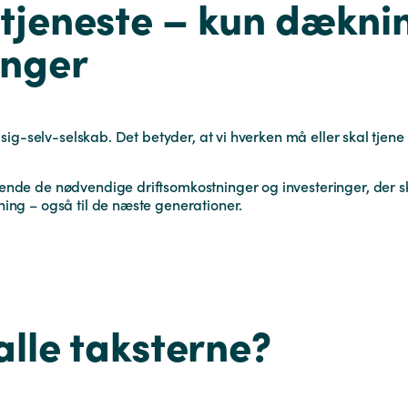
rtjeneste – kun dækni
inger
i-sig-selv-selskab. Det betyder, at vi hverken må eller skal tje
de de nødvendige driftsomkostninger og investeringer, der skal
ing – også til de næste generationer.
 alle taksterne?