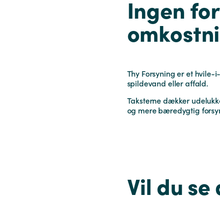
Ingen fo
omkostn
Thy Forsyning er et hvile-
spildevand eller affald.
Taksterne dækker udelukken
og mere bæredygtig forsyn
Vil du se