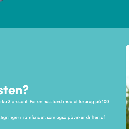
sten?
cirka 3 procent. For en husstand med et forbrug på 100
stigninger i samfundet, som også påvirker driften af