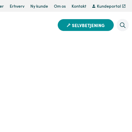
er
Erhverv
Ny kunde
Om os
Kontakt
Kundeportal
SELVBETJENING