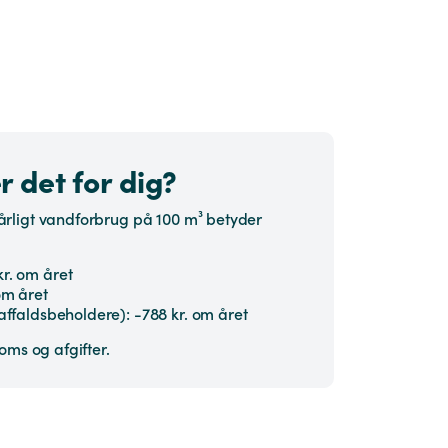
 det for dig?
årligt vandforbrug på 100 m³ betyder
r. om året
om året
 affaldsbeholdere): -788 kr. om året
moms og afgifter.