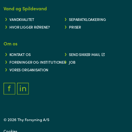
Vand og Spildevand
VANDKVALITET
SEPARATKLOAKERING
HVOR LIGGER RØRENE?
PRISER
Om os
KONTAKT OS
SEND SIKKER MAIL
FORENINGER OG INSTITUTIONER
JOB
VORES ORGANISATION
FACEBOOK.COM/THYFORSYNING
HTTPS://WWW.LINKEDIN.COM/COMPANY/THY-FORSYNING/
© 2026 Thy Forsyning A/S
Cookies