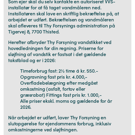
Som ejer skal du selv kontakte en autoriseret VVS-
installatør for at få taget vandmåleren ned.
Installatøren skal lave en skriftlig bekræftelse på, at
arbejdet er udført. Bekræftelsen og vandmåleren
skal afleveres til Thy Forsynings administration på
Tigervej 8, 7700 Thisted.
Herefter afbryder Thy Forsyning vandstikket ved
hovedledningen for din regning. Priserne for
sløjfning af vandstik er fastsat i det gældende
takstblad og er i 2026:
Timeforbrug fast: 2½ time á kr. 550.-
Opgravning fast pris kr. 4.000,-
Overfladebelægning efter medgået
omkostning (asfalt, fortov eller
græsrabat) Fittings fast pris kr. 1.000,-
Alle priser ekskl. moms og gældende for år
2026.
Når arbejdet er udført, laver Thy Forsyning en
slutopgørelse for ejendommens forbrug, inklusiv
omkostningerne ved sløjfningen.