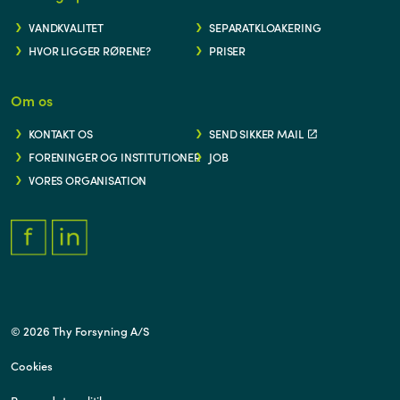
VANDKVALITET
SEPARATKLOAKERING
HVOR LIGGER RØRENE?
PRISER
Om os
KONTAKT OS
SEND SIKKER MAIL
FORENINGER OG INSTITUTIONER
JOB
VORES ORGANISATION
FACEBOOK.COM/THYFORSYNING
HTTPS://WWW.LINKEDIN.COM/COMPANY/THY-FORSYNING/
© 2026 Thy Forsyning A/S
Cookies