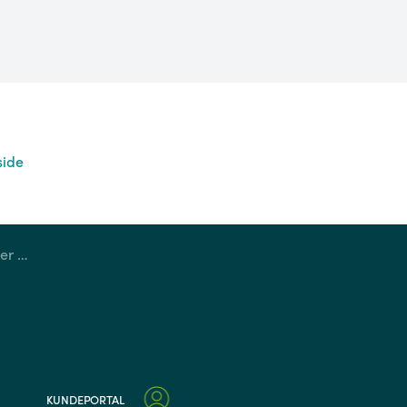
side
Frøstrup Genbrugscenter holder lukket onsdag den 8. juli
KUNDEPORTAL