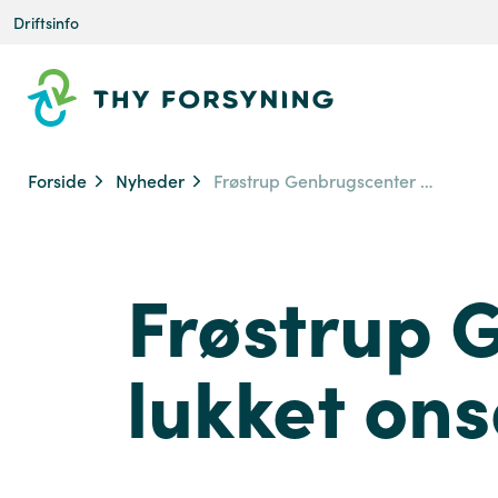
Driftsinfo
Forside
Nyheder
Frøstrup Genbrugscenter holder lukket onsdag den 8. juli
Frøstrup 
lukket ons