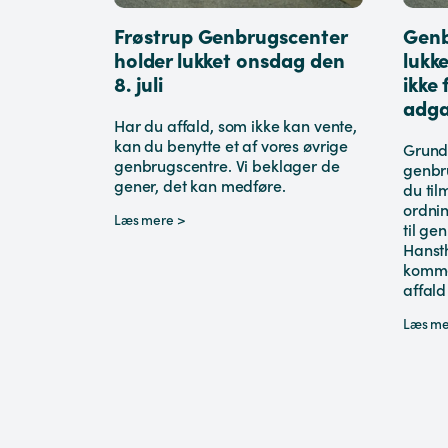
Frøstrup Genbrugscenter
Genb
holder lukket onsdag den
lukk
8. juli
ikke 
adg
Har du affald, som ikke kan vente,
kan du benytte et af vores øvrige
Grund
genbrugscentre. Vi beklager de
genbr
gener, det kan medføre.
du til
ordni
Læs mere >
til ge
Hanst
komme
affald
Læs me