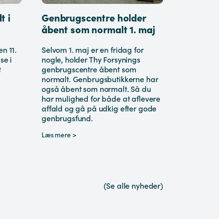
t i
Genbrugscentre holder
åbent som normalt 1. maj
n 11.
Selvom 1. maj er en fridag for
se i
nogle, holder Thy Forsynings
t
genbrugscentre åbent som
normalt. Genbrugsbutikkerne har
også åbent som normalt. Så du
har mulighed for både at aflevere
affald og gå på udkig efter gode
genbrugsfund.
Læs mere >
(Se alle nyheder)