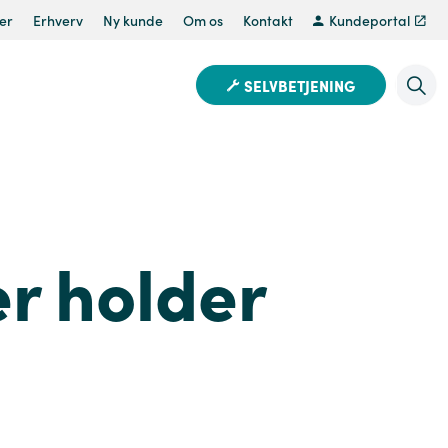
er
Erhverv
Ny kunde
Om os
Kontakt
Kundeportal
SELVBETJENING
r holder
i