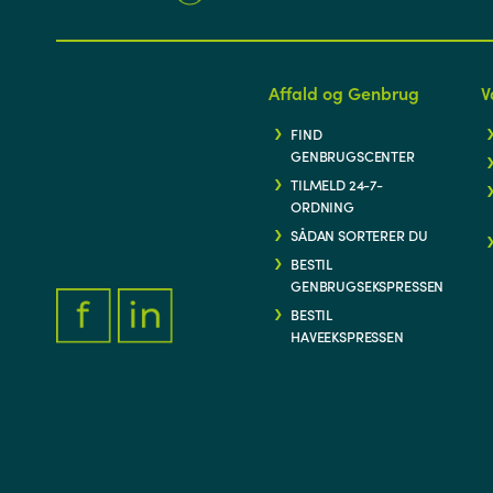
Affald og Genbrug
V
FIND
GENBRUGSCENTER
TILMELD 24-7-
ORDNING
SÅDAN SORTERER DU
BESTIL
GENBRUGSEKSPRESSEN
BESTIL
HAVEEKSPRESSEN
FACEBOOK.COM/THYFORSYNING
HTTPS://WWW.LINKEDIN.COM/COMPANY/THY-FORSYNIN