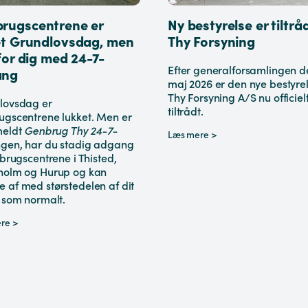
rugscentrene er
Ny bestyrelse er tiltråd
et Grundlovsdag, men
Thy Forsyning
for dig med 24-7-
Efter generalforsamlingen de
ang
maj 2026 er den nye bestyrel
Thy Forsyning A/S nu officiel
lovsdag er
tiltrådt.
ugscentrene lukket. Men er
meldt
Genbrug Thy 24-7-
Læs mere >
ngen, har du stadig adgang
nbrugscentrene i Thisted,
holm og Hurup og kan
 af med størstedelen af dit
 som normalt.
re >