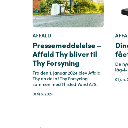
AFFALD
AFFA
Pressemeddelelse –
Din
Affald Thy bliver til
fåe
Thy Forsyning
De ny
låg-i-
Fra den 1. januar 2024 blev Affald
Thy en del af Thy Forsyning
01 jun.
sammen med Thisted Vand A/S.
01 feb. 2024