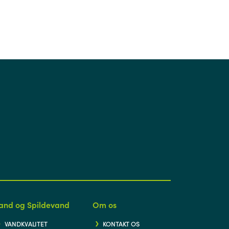
and og Spildevand
Om os
VANDKVALITET
KONTAKT OS