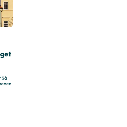
eget
? Så
 neden