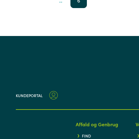
...
6
KUNDEPORTAL
Affald og Genbrug
V
FIND