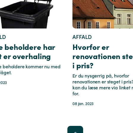
LD
AFFALD
e beholdere har
Hvorfor er
t er overhaling
renovationen st
i pris?
e beholdere kommer nu med
låget.
Er du nysgerrig på, hvorfor
renovationen er steget i pris
 2023
kan du læse mere via linket
for.
08 jan. 2023