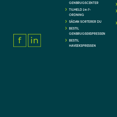
GENBRUGSCENTER
TILMELD 24-7-
ORDNING
SÅDAN SORTERER DU
BESTIL
GENBRUGSEKSPRESSEN
BESTIL
HAVEEKSPRESSEN
FACEBOOK.COM/THYFORSYNING
HTTPS://WWW.LINKEDIN.COM/COMPANY/THY-FORSYNIN