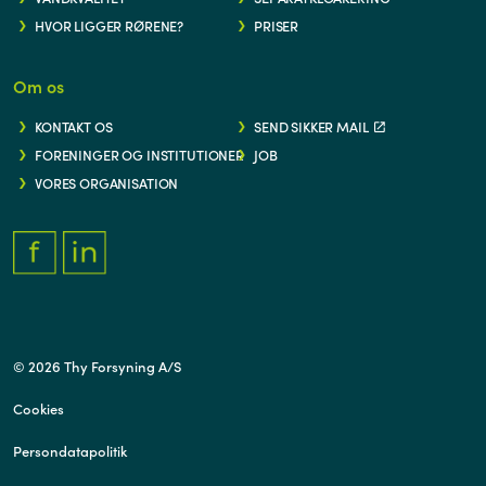
HVOR LIGGER RØRENE?
PRISER
Om os
KONTAKT OS
SEND SIKKER MAIL
FORENINGER OG INSTITUTIONER
JOB
VORES ORGANISATION
FACEBOOK.COM/THYFORSYNING
HTTPS://WWW.LINKEDIN.COM/COMPANY/THY-FORSYNING/
© 2026 Thy Forsyning A/S
Cookies
Persondatapolitik