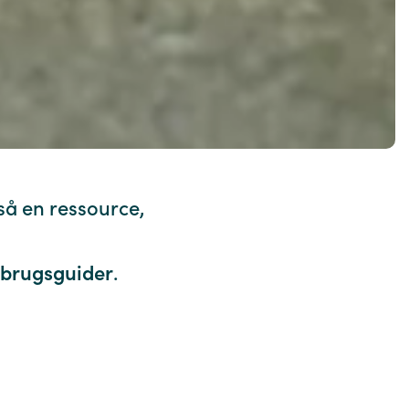
så en ressource,
brugsguider
.