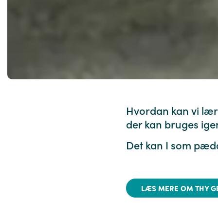
Hvordan kan vi lære
der kan bruges ige
Det kan I som pæda
LÆS MERE OM THY G