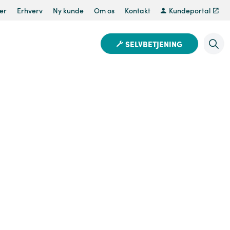
er
Erhverv
Ny kunde
Om os
Kontakt
Kundeportal
SELVBETJENING