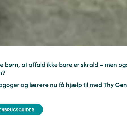
 børn, at affald ikke bare er skrald – men og
n?
goger og lærere nu få hjælp til med
Thy Gen
ENBRUGSGUIDER