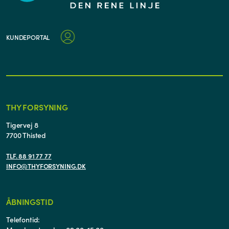
KUNDEPORTAL
THY FORSYNING
Tigervej 8
7700 Thisted
TLF. 88 91 77 77
INFO@THYFORSYNING.DK
ÅBNINGSTID
Telefontid: