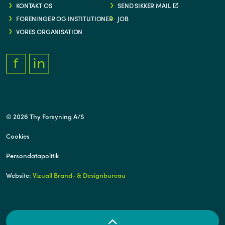
KONTAKT OS
SEND SIKKER MAIL
FORENINGER OG INSTITUTIONER
JOB
VORES ORGANISATION
FACEBOOK.COM/THYFORSYNING
HTTPS://WWW.LINKEDIN.COM/COMPANY/THY-FORSYNING/
© 2026 Thy Forsyning A/S
Cookies
Persondatapolitik
Website:
Vizuall Brand- & Designbureau